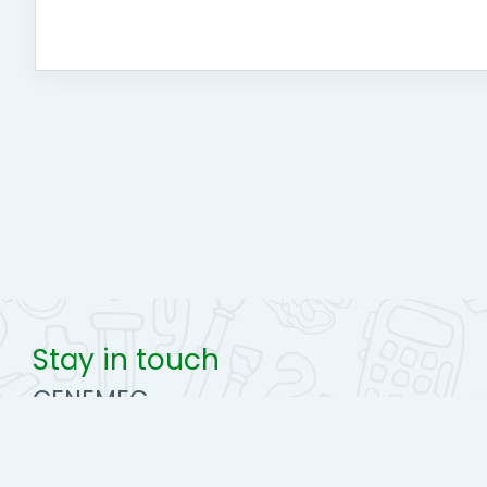
Stay in touch
CENEMEC
https://www.colegiomedico.hn
Celular : +504 9450-0692